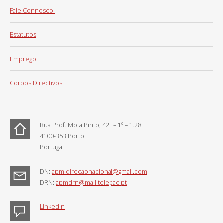
Fale Connosco!
Estatutos
Emprego
Corpos Directivos
Rua Prof. Mota Pinto, 42F – 1º – 1.28
4100-353 Porto
Portugal
DN:
apm.direcaonacional@gmail.com
DRN:
apmdrn@mail.telepac.pt
Linkedin