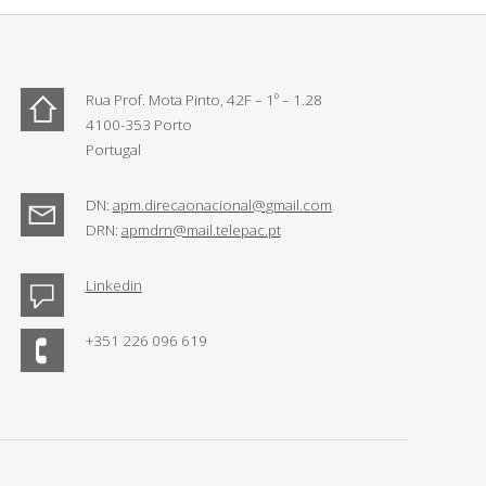
Rua Prof. Mota Pinto, 42F – 1º – 1.28
4100-353 Porto
Portugal
DN:
apm.direcaonacional@gmail.com
DRN:
apmdrn@mail.telepac.pt
Linkedin
+351 226 096 619