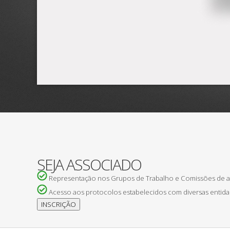
SEJA ASSOCIADO
Representação nos Grupos de Trabalho e Comissões de
Acesso aos protocolos estabelecidos com diversas entida