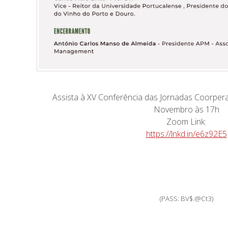
Assista à XV Conferência das Jornadas Coorpera
Novembro às 17h
Zoom Link:
https://lnkd.in/e6z92E5
(PASS:
BV$.@Ct3)