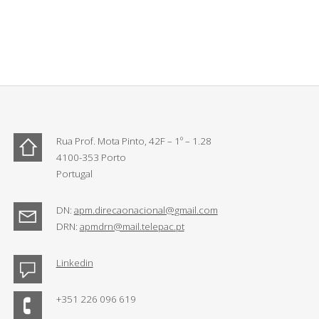
Rua Prof. Mota Pinto, 42F – 1º – 1.28
4100-353 Porto
Portugal
DN:
apm.direcaonacional@gmail.com
DRN:
apmdrn@mail.telepac.pt
Linkedin
+351 226 096 619