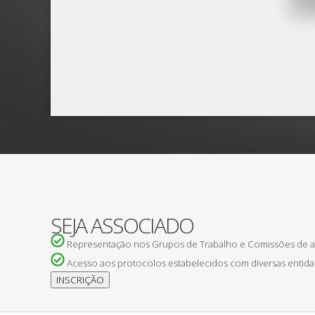
SEJA ASSOCIADO
Representação nos Grupos de Trabalho e Comissões de
Acesso aos protocolos estabelecidos com diversas entida