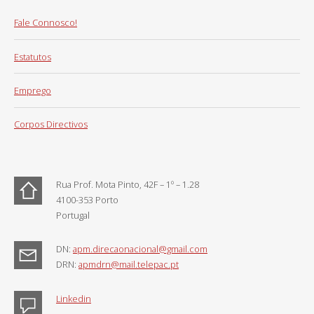
Fale Connosco!
Estatutos
Emprego
Corpos Directivos
Rua Prof. Mota Pinto, 42F – 1º – 1.28
4100-353 Porto
Portugal
DN:
apm.direcaonacional@gmail.com
DRN:
apmdrn@mail.telepac.pt
Linkedin