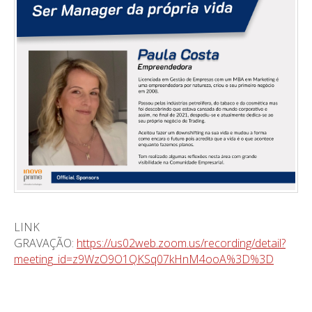
LINK
GRAVAÇÃO:
https://us02web.zoom.us/recording/detail?
meeting_id=z9WzO9O1QKSq07kHnM4ooA%3D%3D