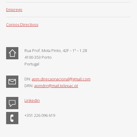
Emprego
Corpos Directivos
Rua Prof. Mota Pinto, 42F – 1º – 1.28
4100-353 Porto
Portugal
DN:
apm.direcaonacional@gmail.com
DRN:
apmdrn@mail.telepac.pt
Linkedin
+351 226 096 619