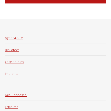
Agenda APM
Biblioteca
Case Studies
Imprensa
Fale Connosco!
Estatutos