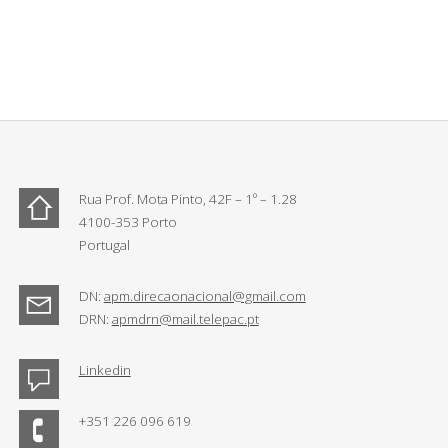
Rua Prof. Mota Pinto, 42F – 1º – 1.28
4100-353 Porto
Portugal
DN:
apm.direcaonacional@gmail.com
DRN:
apmdrn@mail.telepac.pt
Linkedin
+351 226 096 619