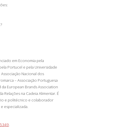
tões:
a?
cenciado em Economia pela
ela Portucel e pela Universidade
a Associação Nacional dos
ntromarca – Associação Portuguesa
 da European Brands Association
 Relações na Cadeia Alimentar. É
rio e politécnico e colaborador
e especializada.
65349
.