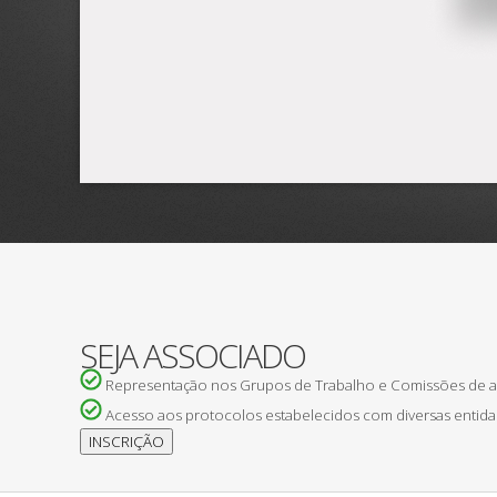
SEJA ASSOCIADO
Representação nos Grupos de Trabalho e Comissões de
Acesso aos protocolos estabelecidos com diversas entida