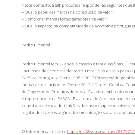
Neste contexto, a talk procurará responder às seguintes ques
– Qual o papel das marcas na construção de valor?
– Como criar marcas fortes geradoras de valor?
– Qual o impacto na competitividade da economia portugues
Pedro Pimentel
Pedro Pimentel tem 57 anos, é casado e tem duas filhas. É li
Faculdade de Economia do Porto. Entre 1988 e 1995 passou p
Católica Portuguesa. Entre 1995 e 2013 foi secretário-geral d
Industriais de Lacticínios. Desde 2013 é Diretor-Geral da Ce
de Empresas de Produtos de Marca. É ainda membro do board
e representante na PARCA - Plataforma de Acompanhamento da
convidado de várias instituições de ensino superior universitá
regular de diversos órgãos de comunicação social económica 
O link zoom da sessão é
https://us02web.zoom.us/j/837571