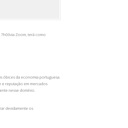
 17h00
via Zoom, terá como
pais óbices da economia portuguesa.
de e reputação em mercados
rente nesse domínio.
izar devidamente os