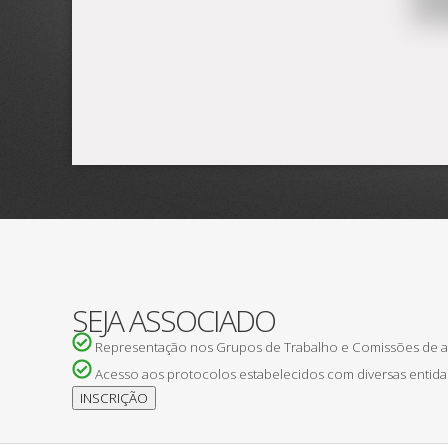
SEJA ASSOCIADO
Representação nos Grupos de Trabalho e Comissões de
Acesso aos protocolos estabelecidos com diversas entida