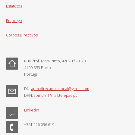
Estatutos
Emprego
Corpos Directivos
Rua Prof. Mota Pinto, 42F – 1º – 1.28
4100-353 Porto
Portugal
DN:
apm.direcaonacional@gmail.com
DRN:
apmdrn@mail.telepac.pt
Linkedin
+351 226 096 619