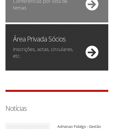
Conferências por lista de
temas
Área Privada Sócios
Inscrições, actas, circulares,
etc.
Notícias
Adrianao Fidalgo - Gestão