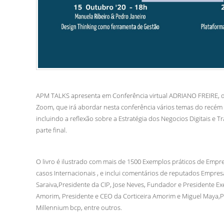
APM TALKS apresenta em Conferência virtual ADR
IANO FREIRE, 
Zoom, que irá abordar nesta conferência vários temas do recém 
incluindo a reflexão sobre a Estratégia dos Negocios Digitais e T
parte final.
O livro é ilustrado com mais de 1500 Exemplos práticos de Empr
casos Internacionais , e inclui
comentários de reputados Empresár
Saraiva,Presidente da CIP, Jose Neves, Fundador e Presidente Ex
Amorim, Presidente e CEO da Corticeira Amorim e Miguel Maya,P
Millennium bcp, entre outros.