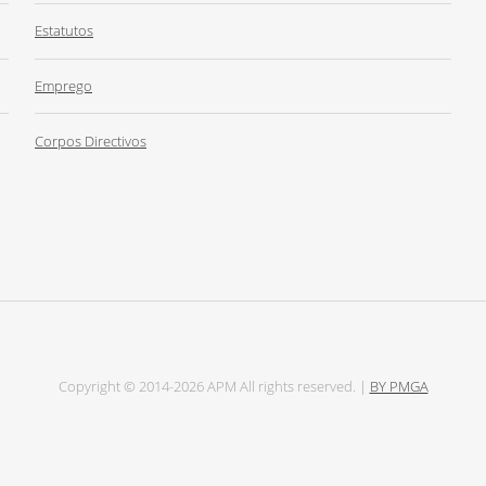
Estatutos
Emprego
Corpos Directivos
Copyright © 2014-2026 APM All rights reserved. |
BY PMGA