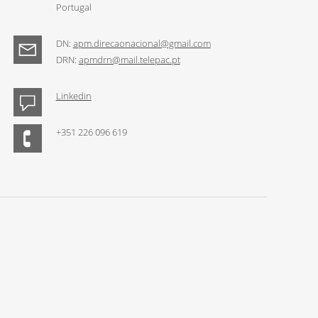
Portugal
DN:
apm.direcaonacional@gmail.com
DRN:
apmdrn@mail.telepac.pt
Linkedin
+351 226 096 619