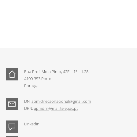
Rua Prof. Mota Pinto, 42F – 1º – 1.28
4100-353 Porto
Portugal
DN:
apm.direcaonacional@gmail.com
DRN:
apmdrn@mail.telepac.pt
Linkedin