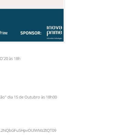
'20 às 18h
tão" dia 15 de Outubro às 18h00
WFtL2NQbGFuSHpvOUlWMzZtQT09