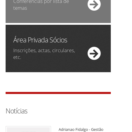
Conferências por lista de
temas
Área Privada Sócios
Inscrições, actas, circulares,
etc.
Notícias
Adrianao Fidalgo - Gestão