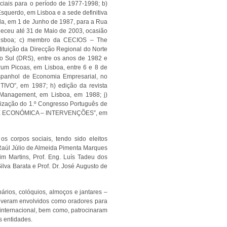
ociais para o período de 1977-1998; b)
Esquerdo, em Lisboa e a sede definitiva
dada, em 1 de Junho de 1987, para a Rua
neceu até 31 de Maio de 2003, ocasião
 Lisboa; c) membro da CECIOS – The
tuição da Direcção Regional do Norte
o Sul (DRS), entre os anos de 1982 e
rum Picoas, em Lisboa, entre 6 e 8 de
Espanhol de Economia Empresarial, no
UTIVO”, em 1987; h) edição da revista
Management, em Lisboa, em 1988; j)
alização do 1.º Congresso Português de
AL E ECONÓMICA – INTERVENÇÕES”, em
s corpos sociais, tendo sido eleitos
 Raúl Júlio de Almeida Pimenta Marques
rim Martins, Prof. Eng. Luís Tadeu dos
Silva Barata e Prof. Dr. José Augusto de
ários, colóquios, almoços e jantares –
stiveram envolvidos como oradores para
 internacional, bem como, patrocinaram
s entidades.