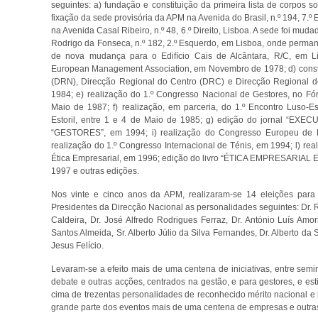
seguintes: a) fundação e constituição da primeira lista de corpos s
fixação da sede provisória da APM na Avenida do Brasil, n.º 194, 7.º 
na Avenida Casal Ribeiro, n.º 48, 6.º Direito, Lisboa. A sede foi mu
Rodrigo da Fonseca, n.º 182, 2.º Esquerdo, em Lisboa, onde perma
de nova mudança para o Edifício Cais de Alcântara, R/C, em
European Management Association, em Novembro de 1978; d) consti
(DRN), Direcção Regional do Centro (DRC) e Direcção Regional d
1984; e) realização do 1.º Congresso Nacional de Gestores, no Fó
Maio de 1987; f) realização, em parceria, do 1.º Encontro Luso-
Estoril, entre 1 e 4 de Maio de 1985; g) edição do jornal “EXEC
“GESTORES”, em 1994; i) realização do Congresso Europeu de 
realização do 1.º Congresso Internacional de Ténis, em 1994; l) re
Ética Empresarial, em 1996; edição do livro “ÉTICA EMPRESARI
1997 e outras edições.
Nos vinte e cinco anos da APM, realizaram-se 14 eleições para o
Presidentes da Direcção Nacional as personalidades seguintes: Dr.
Caldeira, Dr. José Alfredo Rodrigues Ferraz, Dr. António Luís Amo
Santos Almeida, Sr. Alberto Júlio da Silva Fernandes, Dr. Alberto da 
Jesus Felício.
Levaram-se a efeito mais de uma centena de iniciativas, entre semin
debate e outras acções, centrados na gestão, e para gestores, e e
cima de trezentas personalidades de reconhecido mérito nacional e
grande parte dos eventos mais de uma centena de empresas e outra