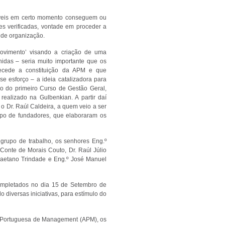
sáveis em certo momento conseguem ou
es verificadas, vontade em proceder a
 de organização.
movimento’ visando a criação de uma
das – seria muito importante que os
ecede a constituição da APM e que
e esforço – a ideia catalizadora para
 do primeiro Curso de Gestão Geral,
, realizado na Gulbenkian. A partir daí
o Dr. Raúl Caldeira, a quem veio a ser
upo de fundadores, que elaboraram os
 grupo de trabalho, os senhores Eng.º
 Conte de Morais Couto, Dr. Raúl Júlio
 Caetano Trindade e Eng.º José Manuel
ompletados no dia 15 de Setembro de
diversas iniciativas, para estímulo do
 Portuguesa de Management (APM), os