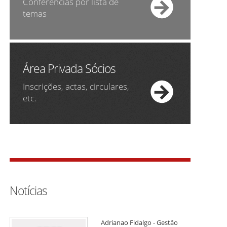
Conferências por lista de
temas
Área Privada Sócios
Inscrições, actas, circulares,
etc.
Notícias
Adrianao Fidalgo - Gestão