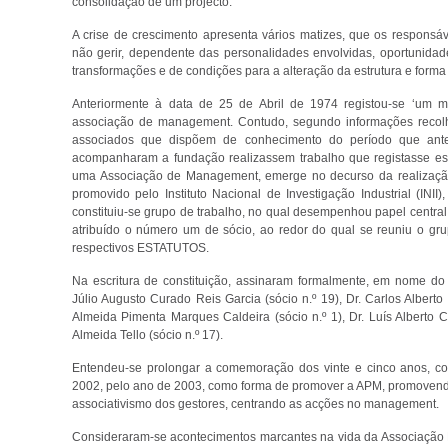
consolidação de um projecto.
A crise de crescimento apresenta vários matizes, que os respon
não gerir, dependente das personalidades envolvidas, oportunidad
transformações e de condições para a alteração da estrutura e forma
Anteriormente à data de 25 de Abril de 1974 registou-se ‘um 
associação de management. Contudo, segundo informações recolhi
associados que dispõem de conhecimento do período que ant
acompanharam a fundação realizassem trabalho que registasse ess
uma Associação de Management, emerge no decurso da realização
promovido pelo Instituto Nacional de Investigação Industrial (INII)
constituiu-se grupo de trabalho, no qual desempenhou papel central 
atribuído o número um de sócio, ao redor do qual se reuniu o gr
respectivos ESTATUTOS.
Na escritura de constituição, assinaram formalmente, em nome do
Júlio Augusto Curado Reis Garcia (sócio n.º 19), Dr. Carlos Alberto
Almeida Pimenta Marques Caldeira (sócio n.º 1), Dr. Luís Alberto
Almeida Tello (sócio n.º 17).
Entendeu-se prolongar a comemoração dos vinte e cinco anos, c
2002, pelo ano de 2003, como forma de promover a APM, promovendo 
associativismo dos gestores, centrando as acções no management.
Consideraram-se acontecimentos marcantes na vida da Associação