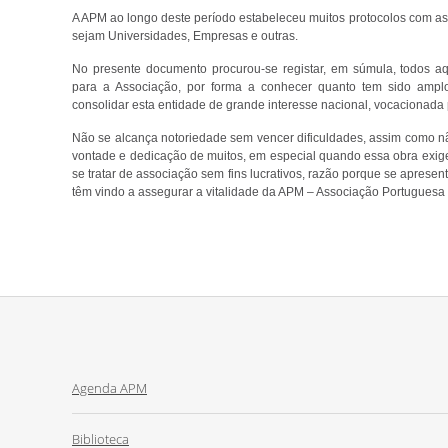
A APM ao longo deste período estabeleceu muitos protocolos com as m
sejam Universidades, Empresas e outras.
No presente documento procurou-se registar, em súmula, todos aq
para a Associação, por forma a conhecer quanto tem sido amplo 
consolidar esta entidade de grande interesse nacional, vocacionad
Não se alcança notoriedade sem vencer dificuldades, assim como não
vontade e dedicação de muitos, em especial quando essa obra exige
se tratar de associação sem fins lucrativos, razão porque se apresen
têm vindo a assegurar a vitalidade da APM – Associação Portugues
Agenda APM
Biblioteca