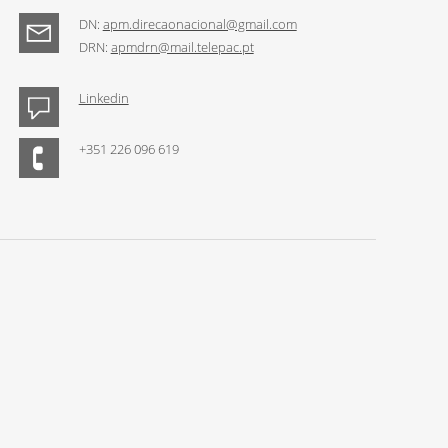
DN:
apm.direcaonacional@gmail.com
DRN:
apmdrn@mail.telepac.pt
Linkedin
+351 226 096 619