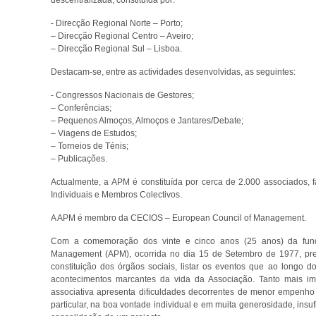
descentralizada, constituída por:
- Direcção Regional Norte – Porto;
– Direcção Regional Centro – Aveiro;
– Direcção Regional Sul – Lisboa.
Destacam-se, entre as actividades desenvolvidas, as seguintes:
- Congressos Nacionais de Gestores;
– Conferências;
– Pequenos Almoços, Almoços e Jantares/Debate;
– Viagens de Estudos;
– Torneios de Ténis;
– Publicações.
Actualmente, a APM é constituída por cerca de 2.000 associados,
Individuais e Membros Colectivos.
A APM é membro da CECIOS – European Council of Management.
Com a comemoração dos vinte e cinco anos (25 anos) da fun
Management (APM), ocorrida no dia 15 de Setembro de 1977, pret
constituição dos órgãos sociais, listar os eventos que ao longo d
acontecimentos marcantes da vida da Associação. Tanto mais imp
associativa apresenta dificuldades decorrentes de menor empenho 
particular, na boa vontade individual e em muita generosidade, insu