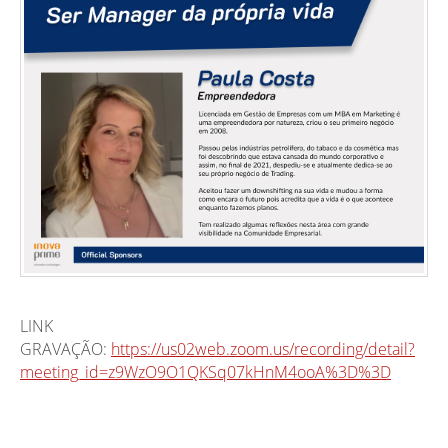
LINK
GRAVAÇÃO:
https://us02web.zoom.us/recording/detail?
meeting_id=z9WzO9O1QKSq07kHnM4ooA%3D%3D